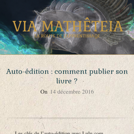
Skip
to
VIA MATHÊTEIA
content
LA ROUTE DE L'APPRENTISSAGE
Primary
Navigation
Auto-édition : comment publier son
Menu
livre ?
On
14 décembre 2016
Les clés de l’auto-édition avec Lulu.com