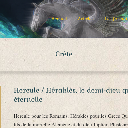
Primary
Accueil
Articles
Les format
Navigation
Menu
Crète
Hercule / Héraklès, le demi-dieu qu
éternelle
Hercule pour les Romains, Héraklès pour les Grecs Qui
fils de la mortelle Alcmène et du dieu Jupiter. Plusieur