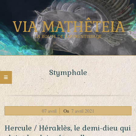
Skip
to
VIA MATHÊTEIA
content
LA ROUTE DE L'APPRENTISSAGE
Primary
Navigation
Stymphale
Menu
2021-
07
avril
On
7 avril 2021
04-
Hercule / Héraklès, le demi-dieu qui
07