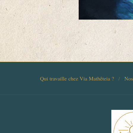
2016-
12-
05
Qui travaille chez Via Mathêteia ?
Nos