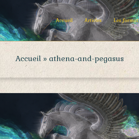
Primary
Accueil
Articles
Les format
Navigation
Menu
Accueil »
athena-and-pegasus