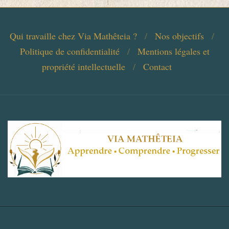
12-
09
Qui travaille chez Via Mathêteia ?
Nos objectifs
Politique de confidentialité
Mentions légales et
propriété intellectuelle
Contact