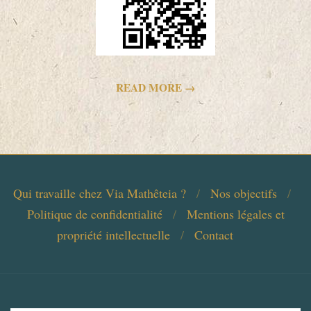
READ MORE →
2023-
09-
27
Qui travaille chez Via Mathêteia ?
Nos objectifs
Politique de confidentialité
Mentions légales et
propriété intellectuelle
Contact