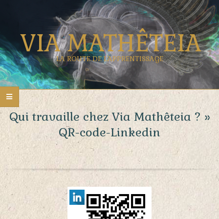
Skip
to
VIA MATHÊTEIA
content
LA ROUTE DE L'APPRENTISSAGE
Primary
Navigation
Qui travaille chez Via Mathêteia ? »
Menu
QR-code-Linkedin